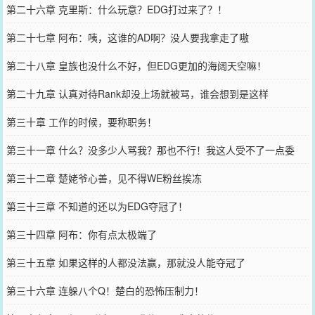
第二十六章 克里斯：什么玩意？EDG打过来了？！
第二十七章 阿布：咦，这谁的AD啊？没人要我拿走了嗷
第二十八章 皇族也没什么不好，但EDG更加的海阔天空嘛！
第二十九章 认真对待Rank却没上场就被骂，谁会想到是这样
第三十章 工作的时候，要称职务！
第三十一章 什么？没多少人骂我？那也不行！我这人受不了一点委
屈！
第三十二章 楚姥爷心善，见不得WE粉丝挨冻
第三十三章 不知道的还以为EDG夺冠了！
第三十四章 阿布：你有点太极端了
第三十五章 如果这样的人都没法赢，那就没人能夺冠了
第三十六章 连躲八个Q！楚白的恐怖压制力！