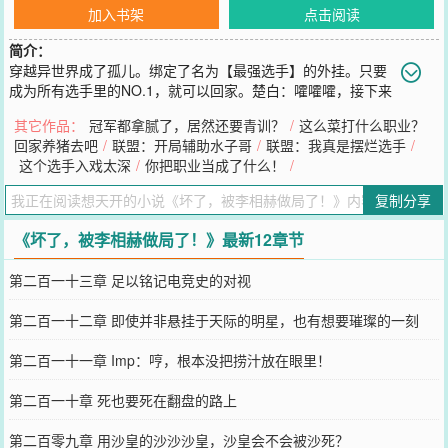
加入书架
点击阅读
简介：
穿越异世界成了孤儿。绑定了名为【最强选手】的外挂。只要
成为所有选手里的NO.1，就可以回家。楚白：嚯嚯嚯，接下来
一定是爽文展开了吧？好消息：外挂是真无敌，连一把Rank都不会输
其它作品：
冠军都拿腻了，居然还要青训？
/
这么菜打什么职业？
的那种坏消息：实际上是输了就时空回溯，赢了才会解除楚白努力的
回家养猪去吧
/
联盟：开局辅助水子哥
/
联盟：我真是摆烂选手
/
拿下了第一冠。【您的选手排名上升为NO.45】楚白拼命的拿下了第
这个选手入戏太深
/
你把职业当成了什么！
/
二冠。【您的选手排名上升到NO.19】楚白艰难的拿下了第三冠。
【您的选手排名上升到NO.2，只需要打败NO.1Faker即可回家】楚白
复制分享
激动的拿下了第四冠。【您的选手排名无变化，请再接再厉】楚
白：？楚白不敢置信的拿下了第五冠。【您的选手排名无变化，请再
《坏了，被李相赫做局了！》最新12章节
接再厉】楚白：？？？十多年后，楚白麻了。“不是，Faker到底是谁
啊，他还不退役？”坏了，被做局了！
第二百一十三章 足以铭记电竞史的对视
您要是觉得《
坏了，被李相赫做局了！
》还不错的话请不要忘记向您
QQ群和微博微信里的朋友推荐哦！
第二百一十二章 即使并非悬挂于天际的明星，也有想要璀璨的一刻
第二百一十一章 Imp：哼，根本没把捞汁放在眼里！
第二百一十章 死也要死在翻盘的路上
第二百零九章 用沙皇的沙沙沙皇，沙皇会不会被沙死？