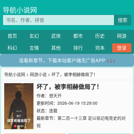
导航小说网
搜索
首页
玄幻
武侠
都市
历史
网游
科幻
言情
其他
排行
完本
登录
追看新章节，下载本站客户端无广告APP
↓↓↓
导航小说网
>
网游小说
> 坏了，被李相赫做局了！
坏了，被李相赫做局了！
作者：
想天开
更新时间：2026-06-19 15:29:00
状态：连载
最新章节：
第二百一十三章 足以铭记电竞史的对
视