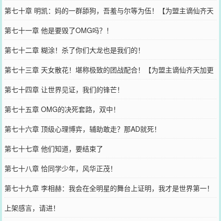
第七十章 明凯：妈的一群舔狗，吾羞与尔等为伍！【为盟主谪仙齐天
加更2！】
第七十一章 他是要毁了OMG吗？！
第七十二章 糊涂！杀了你们大龙也是我们的！
第七十三章 天女散花！堪称极致的团战配合！【为盟主谪仙齐天加更
3！】
第七十四章 让世界见证，我们的锋芒！
第七十五章 OMG的决死套路，双中！
第七十六章 顶级心理博弈，辅助敢走？那AD就死！
第七十七章 他们知道，要结束了
第七十八章 恰同学少年，风华正茂！
第七十九章 李相赫：我会在全明星的舞台上证明，我才是世界第一！
上架感言，请进！