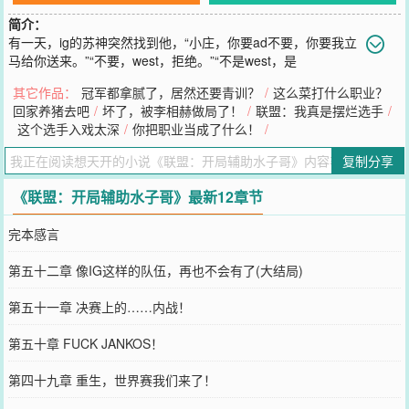
简介：
有一天，ig的苏神突然找到他，“小庄，你要ad不要，你要我立
马给你送来。”“不要，west，拒绝。”“不是west，是
jackeylove。”“……那个路人王？……那试试？”这一试，就试出了个
其它作品：
冠军都拿腻了，居然还要青训？
/
这么菜打什么职业？
王朝。【ad的梦中情人】【下路的男妈妈】【专打吹捷豹】以下为
回家养猪去吧
/
坏了，被李相赫做局了！
/
联盟：我真是摆烂选手
/
s11世界赛前ig下路组整活的珍贵采访实录：“lck嗷，你瞅你领的那几
这个选手入戏太深
/
你把职业当成了什么！
/
个贵物，还有你，beryl嗷，人不原批不鬼的，你来上海，原神账号给
你销掉，头给你打歪。来上海，我，等你。”“文波哥讲两句？”“ok，你
复制分享
来，我等你，今天必给你戒网瘾。”镜头下，玩了梗的下路组笑的像两
个傻子，没有跟垃圾桶solo的theshy和还想争夺生涯第三冠的rookie保
《联盟：开局辅助水子哥》最新12章节
持着礼貌的微笑。回到s8的ig，目标只有一个，三冠王！
您要是觉得《
联盟：开局辅助水子哥
》还不错的话请不要忘记向您QQ
完本感言
群和微博微信里的朋友推荐哦！
第五十二章 像IG这样的队伍，再也不会有了(大结局)
第五十一章 决赛上的……内战！
第五十章 FUCK JANKOS！
第四十九章 重生，世界赛我们来了！