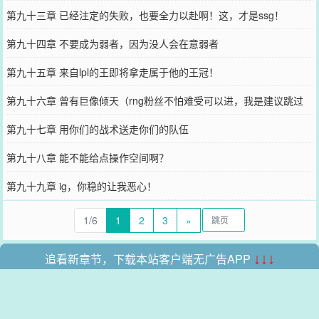
第九十三章 已经注定的失败，也要全力以赴啊！这，才是ssg！
第九十四章 不要成为弱者，因为没人会在意弱者
第九十五章 来自lpl的王即将拿走属于他的王冠！
第九十六章 曾有巨像倾天（rng粉丝不怕难受可以进，我是建议跳过
的）
第九十七章 用你们的战术送走你们的队伍
第九十八章 能不能给点操作空间啊？
第九十九章 ig，你稳的让我恶心！
1/6
1
2
3
»
追看新章节，下载本站客户端无广告APP
↓↓↓
本站所有收录的内容均来自互联网，如有侵权我们将尽快删除。
网站地图