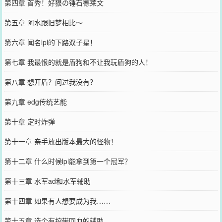
第四章 首秀！好狠の锤石德莱文
第五章 阿水跟旧梦相比～
第六章 闻名lpl的下路双子星！
第七章 我最恨的就是盾狗和不让我玩盾狗的人！
第八章 想开盾？问过我没有？
第九章 edg传统艺能
第十章 定时炸弹
第十一章 亲手放出版本最大的怪物！
第十二章 什么时候lpl能拿到第一个冠军？
第十三章 水军ad和水军辅助
第十四章 如果有人想要成为我……
第十五章 选个有控带回血的辅助