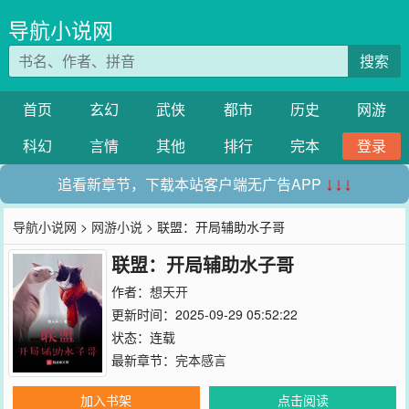
导航小说网
搜索
首页
玄幻
武侠
都市
历史
网游
科幻
言情
其他
排行
完本
登录
追看新章节，下载本站客户端无广告APP
↓↓↓
导航小说网
>
网游小说
> 联盟：开局辅助水子哥
联盟：开局辅助水子哥
作者：
想天开
更新时间：2025-09-29 05:52:22
状态：连载
最新章节：
完本感言
加入书架
点击阅读