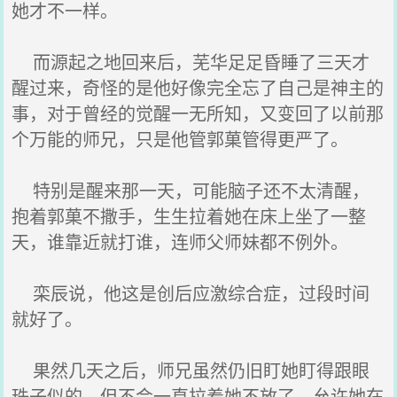
她才不一样。
而源起之地回来后，芜华足足昏睡了三天才
醒过来，奇怪的是他好像完全忘了自己是神主的
事，对于曾经的觉醒一无所知，又变回了以前那
个万能的师兄，只是他管郭菓管得更严了。
特别是醒来那一天，可能脑子还不太清醒，
抱着郭菓不撒手，生生拉着她在床上坐了一整
天，谁靠近就打谁，连师父师妹都不例外。
栾辰说，他这是创后应激综合症，过段时间
就好了。
果然几天之后，师兄虽然仍旧盯她盯得跟眼
珠子似的，但不会一直拉着她不放了，允许她在