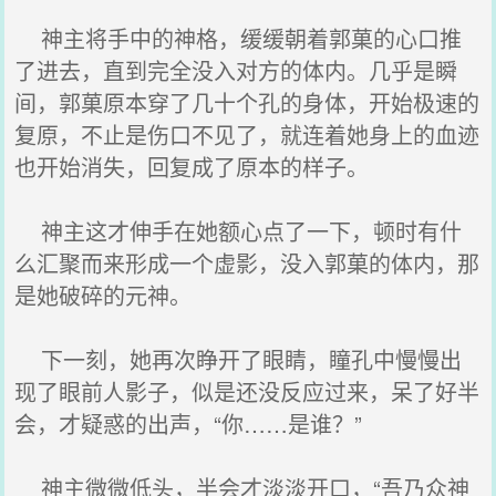
神主将手中的神格，缓缓朝着郭菓的心口推
了进去，直到完全没入对方的体内。几乎是瞬
间，郭菓原本穿了几十个孔的身体，开始极速的
复原，不止是伤口不见了，就连着她身上的血迹
也开始消失，回复成了原本的样子。
神主这才伸手在她额心点了一下，顿时有什
么汇聚而来形成一个虚影，没入郭菓的体内，那
是她破碎的元神。
下一刻，她再次睁开了眼睛，瞳孔中慢慢出
现了眼前人影子，似是还没反应过来，呆了好半
会，才疑惑的出声，“你……是谁？”
神主微微低头，半会才淡淡开口，“吾乃众神