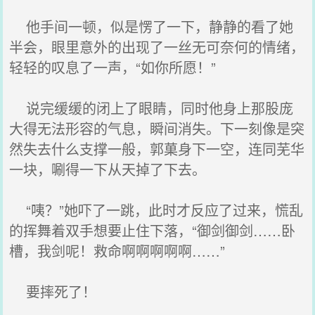
他手间一顿，似是愣了一下，静静的看了她
半会，眼里意外的出现了一丝无可奈何的情绪，
轻轻的叹息了一声，“如你所愿！”
说完缓缓的闭上了眼睛，同时他身上那股庞
大得无法形容的气息，瞬间消失。下一刻像是突
然失去什么支撑一般，郭菓身下一空，连同芜华
一块，唰得一下从天掉了下去。
“咦？”她吓了一跳，此时才反应了过来，慌乱
的挥舞着双手想要止住下落，“御剑御剑……卧
槽，我剑呢！救命啊啊啊啊啊……”
要摔死了！