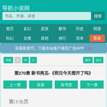
导航小说网
搜索
首页
玄幻
武侠
都市
历史
网游
科幻
言情
其他
排行
完本
登录
追看新章节，下载本站客户端无广告APP
↓↓↓
字体
大
中
小
换手
关灯
第270章 新书再见-《师兄今天想开了吗》
上一章
目录
存书签
下一章
第(1/3)页