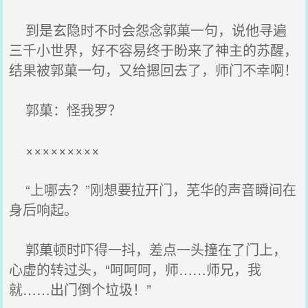
到是玄隐时不时会怨念郭菓一句，说他寻遍
三千小世界，好不容易终于盼来了神主的苏醒，
结果被郭菓一句，又给摁回去了，师门不幸啊！
郭菓：怪我罗？
×××××××××
“上哪去？”刚想要拉开门，芜华的声音瞬间在
身后响起。
郭菓顿时吓得一抖，差点一头撞在了门上，
心虚的转过头，“呵呵呵，师……师兄，我
就……出门倒个垃圾！”