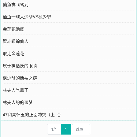
仙鱼祥飞驾到
仙鱼一族大少爷VS枫少爷
金莲花池底
智斗蟾蜍仙人
取走金莲花
属于神话氏的眼睛
枫少爷的断袖之癖
林夫人气晕了
林夫人的的噩梦
47和秦怀玉的正面冲突（上（）
1/1
1