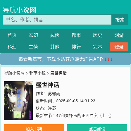
导航小说网
搜索
首页
玄幻
武侠
都市
历史
网游
科幻
言情
其他
排行
完本
登录
追看新章节，下载本站客户端无广告APP
↓↓↓
导航小说网
>
都市小说
> 盛世神话
盛世神话
作者：
苏微雨
更新时间：2025-09-05 14:31:23
状态：连载
最新章节：
47和秦怀玉的正面冲突（上（）
加入书架
点击阅读