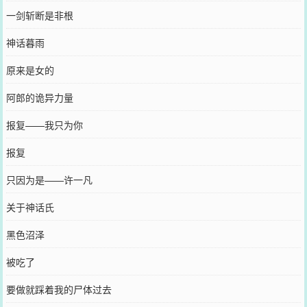
一剑斩断是非根
神话暮雨
原来是女的
阿郎的诡异力量
报复——我只为你
报复
只因为是——许一凡
关于神话氏
黑色沼泽
被吃了
要做就踩着我的尸体过去