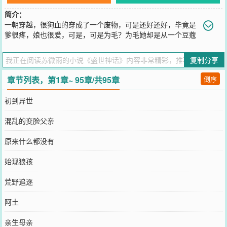
简介：
一朝穿越，很狗血的穿成了一个废物，可是还好还好，毕竟是
爹很疼，娘也很爱，可是，可是为毛？为毛她却是从一个豆蔻
年华的少女，穿成了一个“英俊少年。”想死的心都有啊！可是，能不
能不要那么丢人，能不能不要教坏小孩子，这样“苍天啊！我要我36D
复制分享
的胸啊！我不要长小JJ啊！”不要脸的话语，在心里想想就好了，为
毛，为毛你要如此大声的说出来。她、便是许一凡，那个一朝穿越错
章节列表，第1章~ 95章/共95章
倒序
成“男”的女孩子，姆妈说是许她一世平凡，所以为她取名许一凡。她
有点腐，有点小聪明，明明就是有些懒，可是却想成为一个强者，许
初到异世
一凡，你有没有搞错，自己是个废物懂不懂？废物啊废物，知不知道
什么意思，就是废物的意思啊！对，没错，就是这样一个有点懒，却
混乱的变脸父亲
是废物的“男孩子”，身上背负了一个血腥的使命，神话烙印，半个玉
玦，这里面到底有什么秘密。啥！她是私生子，那…那他是谁的私生
原来什么都没有
子？姆妈却是告诉他不知道？不知道，那她怎么找她的老爹，那个不
负责任的男人，死到哪里去了？&lt;/div&gt;
始现狼孩
您要是觉得《
盛世神话
》还不错的话请不要忘记向您QQ群和微博微信
里的朋友推荐哦！
荒野追逐
阿土
亲生母亲