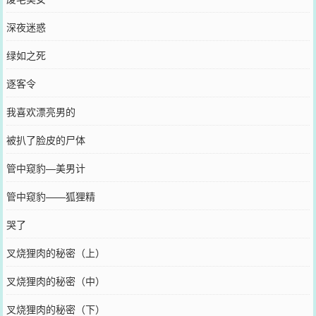
深夜迷惑
绿如之死
逐客令
我喜欢漂亮男的
被扒了脸皮的尸体
管中窥豹—美男计
管中窥豹——狐狸精
哭了
叉烧狸肉的秘密（上）
叉烧狸肉的秘密（中）
叉烧狸肉的秘密（下）