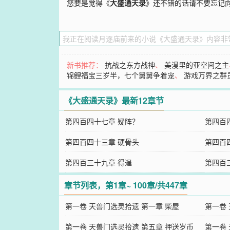
您要是觉得《
大盛通天录
》还不错的话请不要忘记
新书推荐：
抗战之东方战神
、
美漫里的亚空间之主
锦鲤福宝三岁半，七个舅舅争着宠
、
游戏万界之群
《大盛通天录》最新12章节
第四百四十七章 疑阵？
第四百
第四百四十三章 硬骨头
第四百
第四百三十九章 得逞
第四百
章节列表，第1章~ 100章/共447章
第一卷 天兽门选灵拾遗 第一章 柴屋
第一卷
第一卷 天兽门选灵拾遗 第五章 押送岁币
第一卷