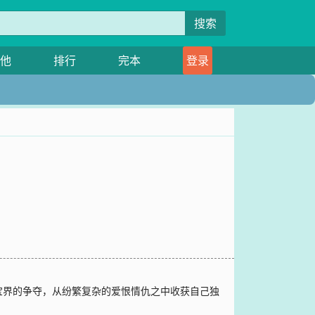
搜索
他
排行
完本
登录
宝界的争夺，从纷繁复杂的爱恨情仇之中收获自己独