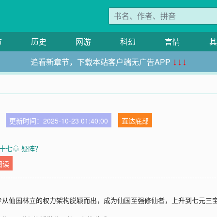
市
历史
网游
科幻
言情
其
追看新章节，下载本站客户端无广告APP
↓↓↓
更新时间：2025-10-23 01:40:00
直达底部
十七章 疑阵？
阅读
步从仙国林立的权力架构脱颖而出，成为仙国至强修仙者，上升到七元三