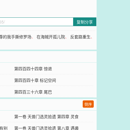
复制分享
尊的我手撕修罗场
、
在海贼开孤儿院
、
反套路重生
、
第四百四十四章 惊退
第四百四十章 标记空间
第四百三十六章 尾巴
倒序
第一卷 天兽门选灵拾遗 第四章 灵食
凡有别
第一卷 天兽门选灵拾遗 第八章 遇袭