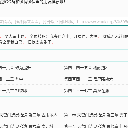
向您QQ群和微博微信里的朋友推荐哦！
、
阴人请上路
、
全民转职：我丧尸之主，开局百万大军
、
穿成万人迷师
员全是我自己
、
狂徒太嚣张了
、
四十六章 修为提升
第四百四十五章 初融道种
四十二章 瓮中
第四百四十一章 蛊尸降魂术
三十八章 祖纹印
第四百三十七章 真龙在渊
 天兽门选灵拾遗 第二章 古服丽人
第一卷 天兽门选灵拾遗 第三章 男丁
 天兽门选灵拾遗 第六章 隐元城
第一卷 天兽门选灵拾遗 第七章 仙