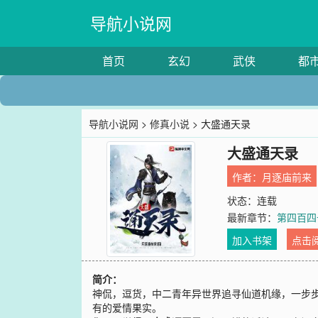
导航小说网
首页
玄幻
武侠
都
导航小说网
>
修真小说
> 大盛通天录
大盛通天录
作者：
月逐庙前来
状态：连载
最新章节：
第四百四
加入书架
点击
简介：
神侃，逗货，中二青年异世界追寻仙道机缘，一步
有的爱情果实。